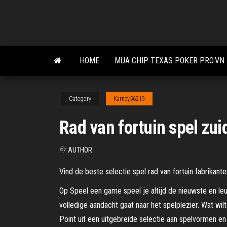
Skip
to
the
content
HOME
MUA CHIP TEXAS POKER PRO.VN
Category
Karney56219
Rad van fortuin spel zui
By
AUTHOR
Vind de beste selectie spel rad van fortuin fabrikan
Op Speel een game speel je altijd de nieuwste en le
volledige aandacht gaat naar het spelplezier. Wat wil
Point uit een uitgebreide selectie aan spelvormen en 