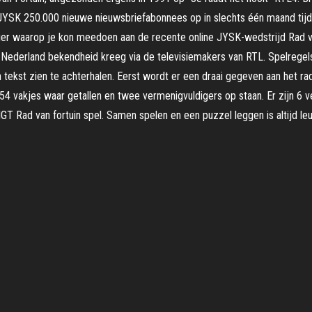
YSK 250.000 nieuwe nieuwsbriefabonnees op in slechts één maand tijd. 
nier waarop je kon meedoen aan de recente online JYSK-wedstrijd Rad v
ederland bekendheid kreeg via de televisiemakers van RTL. Spelregels 
ekst zien te achterhalen. Eerst wordt er een draai gegeven aan het rad va
t 54 vakjes waar getallen en twee vermenigvuldigers op staan. Er zijn 6 v
GT Rad van fortuin spel. Samen spelen en een puzzel leggen is altijd l