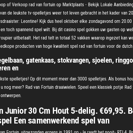
Koop of Verkoop rad van fortuin op Marktplaats - Bekijk Lokale Aanbiedi
 van de leukste tv-spelletjes weer tot leven gebracht in het kader van 
esdraaister: Leontine! Kijk dus heel oktober elke zondagavond om 20.00 
n toch spannend spel wilt. Bij dit casino spel gokken uw gasten op wel
oupier uitbetaalt. Het rad telt in totaal 52 vakken waarop ingezet kan 
goedkope producten van hoge kwaliteit spel rad van fortuin voor de dutch
egelbaan, gatenkaas, stokvangen, sjoelen, ringgoo
eren en
ukste spelletjes! Op dit moment meer dan 3000 spelletjes. Als bonus hou
t u nog meer? Rad van Fortuin draaiwielen. Speel een klassiek potje Rad 
n ontwerpen.
n Junior 30 Cm Hout 5-delig. €69,95. 
dspel Een samenwerkend spel van
 van Fortuin, uitgezonden ergens in 1991 op -Je raadt het nooit- RTL4.