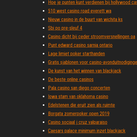
Hoe je punten kunt verdienen bij hollywood ca
510 west casino road everett wa
Nieuw casino in de buurt van wichita ks
Sbi po pre-sleuf 4
Casino dicht bij ceder stroomversnellingen oa
Punt edward casino sarnia ontario
Lage limiet poker starthanden
Gratis sjablonen voor casino-avonduitnodiging
De kunst van het winnen van blackjack
De beste online casinos
Pala casino san diego concerten
Iowa stam van oklahoma casino
Edelstenen die eruit zien als ruimte
Borgata zomerpoker open 2019
Casino sociaal j cruz valparaiso
Caesars palace minimum inzet blackjack