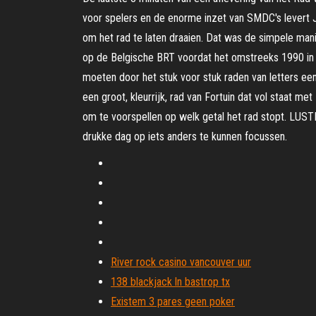
voor spelers en de enorme inzet van SMDC's levert J
om het rad te laten draaien. Dat was de simpele ma
op de Belgische BRT voordat het omstreeks 1990 in N
moeten door het stuk voor stuk raden van letters een t
een groot, kleurrijk, rad van Fortuin dat vol staat me
om te voorspellen op welk getal het rad stopt. LUSTI
drukke dag op iets anders te kunnen focussen.
River rock casino vancouver uur
138 blackjack ln bastrop tx
Existem 3 pares geen poker