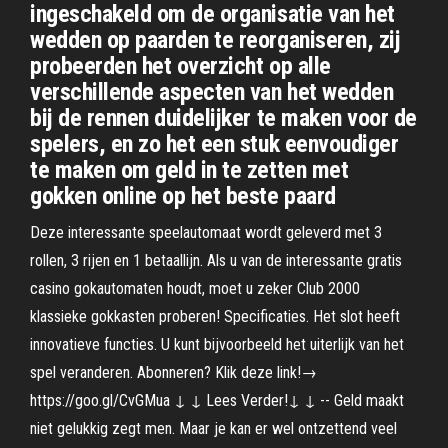
ingeschakeld om de organisatie van het
wedden op paarden te reorganiseren, zij
probeerden het overzicht op alle
verschillende aspecten van het wedden
bij de rennen duidelijker te maken voor de
spelers, en zo het een stuk eenvoudiger
te maken om geld in te zetten met
gokken online op het beste paard
Deze interessante speelautomaat wordt geleverd met 3
rollen, 3 rijen en 1 betaallijn. Als u van de interessante gratis
casino gokautomaten houdt, moet u zeker Club 2000
klassieke gokkasten proberen! Specificaties. Het slot heeft
innovatieve functies. U kunt bijvoorbeeld het uiterlijk van het
spel veranderen. Abonneren? Klik deze link!→
https://goo.gl/CvGMua ↓ ↓ Lees Verder!↓ ↓ -- Geld maakt
niet gelukkig zegt men. Maar je kan er wel ontzettend veel