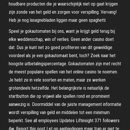
houdbare producten die je waarschijnlijk niet op gaat krijgen
zijn zonde van het geld en zorgen voor verspilling. Vervang!
Heb je nog lasagnebladen liggen maar geen spaghetti
Speel je gokautomaten bij ons, want je krijgt geld terug bij
elke weddenschap, win of verlies. Geen ander casino doet
dat. Dus je kunt net zo goed profiteren van dit geweldige
voordeel als je een gokautomaat bent, toch? Zoek naar het
hoogste uitbetalingspercentage. Gokautomaten zijn met recht
de meest populaire spellen van het online casino te noemen.
Je hebt ze in vele soorten en maten, maar ze werken
grotendeels hetzelfde. Het belangrijkste is natuurlijk de
startbutton die op vrijwel alle spellen rond en prominent
aanwezig is. Doormiddel van de juiste management informatie
wordt verspilling van geld en middelen tot een minimum
beperkt. See all employees Updates Liftinsight 371 followers
4w. Report this post Let op aanbiedingen maar trap er niet te