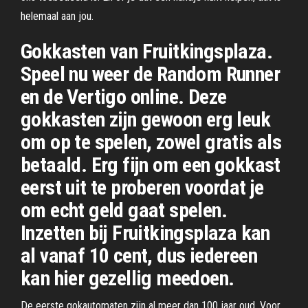
helemaal aan jou.
Gokkasten van Fruitkingsplaza.
Speel nu weer de Random Runner
en de Vertigo online. Deze
gokkasten zijn gewoon erg leuk
om op te spelen, zowel gratis als
betaald. Erg fijn om een gokkast
eerst uit te proberen voordat je
om echt geld gaat spelen.
Inzetten bij Fruitkingsplaza kan
al vanaf 10 cent, dus iedereen
kan hier gezellig meedoen.
De eerste gokautomaten zijn al meer dan 100 jaar oud. Voor