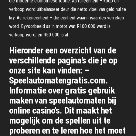
die moderne ekonomiese teorie: As ruileenheid – koop en
verkoop word uitbalanseer deur die netto vloei van geld nul te
kry. As rekeneenheid – die eenheid waarin waardes verreken
word. Byvoorbeeld as 'n motor wat R100 000 werd is
verkoop word, en R50 000 is al
Hieronder een overzicht van de
verschillende pagina’s die je op
onze site kan vinden: –
Speelautomatengratis.com.
Informatie over gratis gebruik
maken van speelautomaten bij
online casino’s. Dit maakt het
mogelijk om de spellen uit te
proberen en te leren hoe het moet