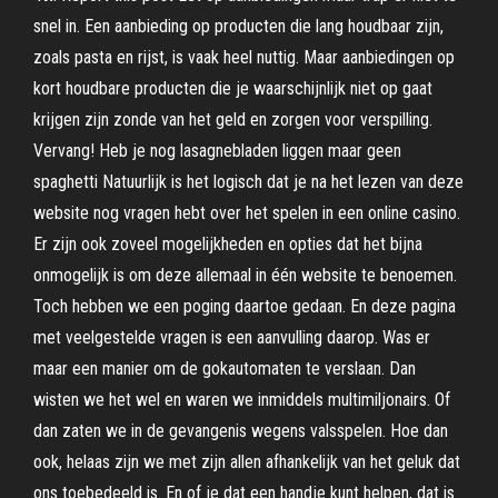
snel in. Een aanbieding op producten die lang houdbaar zijn,
zoals pasta en rijst, is vaak heel nuttig. Maar aanbiedingen op
kort houdbare producten die je waarschijnlijk niet op gaat
krijgen zijn zonde van het geld en zorgen voor verspilling.
Vervang! Heb je nog lasagnebladen liggen maar geen
spaghetti Natuurlijk is het logisch dat je na het lezen van deze
website nog vragen hebt over het spelen in een online casino.
Er zijn ook zoveel mogelijkheden en opties dat het bijna
onmogelijk is om deze allemaal in één website te benoemen.
Toch hebben we een poging daartoe gedaan. En deze pagina
met veelgestelde vragen is een aanvulling daarop. Was er
maar een manier om de gokautomaten te verslaan. Dan
wisten we het wel en waren we inmiddels multimiljonairs. Of
dan zaten we in de gevangenis wegens valsspelen. Hoe dan
ook, helaas zijn we met zijn allen afhankelijk van het geluk dat
ons toebedeeld is. En of je dat een handje kunt helpen, dat is