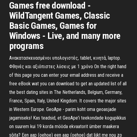
Games free download -
WildTangent Games, Classic
Basic Games, Games for
Windows - Live, and many more
programs
Ανακατασκευασμένοι υπολογιστές, tablet, κινητά, laptop.
Φθηνές και αξιόπιστες λύσεις με 1 χρόνο On the right hand
of this page you can enter your email address and receive a
free eBook wat you can download to get an updated list of all
the best dating sites in The Netherlands, Belgium, Germany,
France, Spain, Italy, United Kingdom. It covers the major sites
in Western Europe. GeoApe - parim koht oma geoasjade
jagamiseks! Kas teadsid, et GeoApe'i teekondade kogupikkus
on suurem kui 19 korda mööda ekvaatorit ümber maakera
sõita? Een aap (oehoe) een aap (oehoe) dat lijkt me nou zo