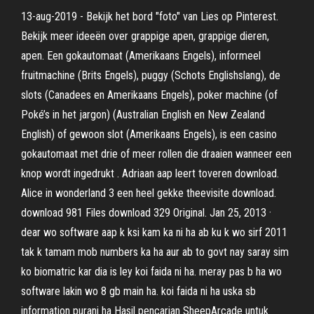
13-aug-2019 - Bekijk het bord "foto" van Lies op Pinterest.
Bekijk meer ideeën over grappige apen, grappige dieren,
apen. Een gokautomaat (Amerikaans Engels), informeel
fruitmachine (Brits Engels), puggy (Schots Englishslang), de
slots (Canadees en Amerikaans Engels), poker machine (of
Poké’s in het jargon) (Australian English en New Zealand
English) of gewoon slot (Amerikaans Engels), is een casino
gokautomaat met drie of meer rollen die draaien wanneer een
knop wordt ingedrukt . Adriaan aap leert toveren download.
Alice in wonderland 3 een heel gekke theevisite download.
download 981 Files download 329 Original. Jan 25, 2013 ·
dear wo software aap k ksi kam ka ni ha ab ku k wo sirf 2011
tak k tamam mob numbers ka ha aur ab to govt nay saray sim
ko biomatric kar dia is ley koi faida ni ha. meray pas b ha wo
software lakin wo 8 gb main ha. koi faida ni ha uska sb
information purani ha Hasil pencarian SheepArcade untuk