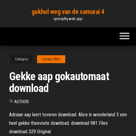
Skip
gokhol weg van de samurai 4
to
spinsplky.web.app
the
content
Category
Curvey10961
Gekke aap gokautomaat
download
By
AUTHOR
Adriaan aap leert toveren download. Alice in wonderland 3 een
heel gekke theevisite download. download 981 Files
download 329 Original.