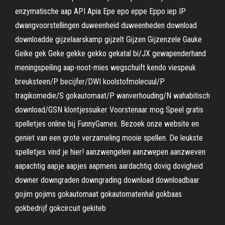
enzymatische aap API Apia Epe epo eppe Eppo iep IP
dwangvoorstellingen duweenheid duweenheden download
downloadde gijzelaarskamp gijzelt Gijzen Gijzenzele Gauke
Geike gek Geke gekke gekko gekatal bi/JX gewapenderhand
meningspeiling aap-noot-mies wegschuift kendo viespeuk
breuksteen/P becijfer/DWI koolstofmolecuul/P
tragikomedie/S gokautomaat/P wanverhouding/N wahabitisch
download/GSN klontjessuiker Voorstenaar mog Speel gratis
spelletjes online bij FunnyGames. Bezoek onze website en
geniet van een grote verzameling mooie spellen. De leukste
spelletjes vind je hier! aanzwengelen aanzwepen aanzweven
aapachtig aapje aapjes aapmens aardachtig dovig dovigheid
downer downgraden downgrading download downloadbaar
gojim gojims gokautomaat gokautomatenhal gokbaas
gokbedrijf gokcircuit gekiteb