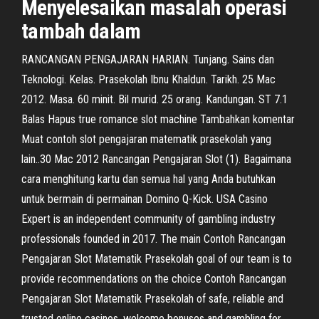
Menyelesaikan masalah operasi
tambah dalam
RANCANGAN PENGAJARAN HARIAN. Tunjang. Sains dan
Teknologi. Kelas. Prasekolah Ibnu Khaldun. Tarikh. 25 Mac
2012. Masa. 60 minit. Bil murid. 25 orang. Kandungan. ST 7.1
Balas Hapus true romance slot machine Tambahkan komentar
Muat contoh slot pengajaran matematik prasekolah yang
lain..30 Mac 2012 Rancangan Pengajaran Slot (1). Bagaimana
cara menghitung kartu dan semua hal yang Anda butuhkan
untuk bermain di permainan Domino Q-Kick. USA Casino
Expert is an independent community of gambling industry
professionals founded in 2017. The main Contoh Rancangan
Pengajaran Slot Matematik Prasekolah goal of our team is to
provide recommendations on the choice Contoh Rancangan
Pengajaran Slot Matematik Prasekolah of safe, reliable and
trusted online casinos, welcome bonuses and gambling for