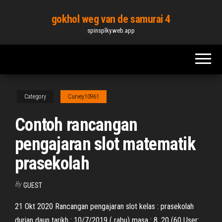
Skip
gokhol weg van de samurai 4
to
spinsplky.web.app
the
content
Category
Curvey10961
Contoh rancangan
pengajaran slot matematik
prasekolah
By
GUEST
21 Okt 2020 Rancangan pengajaran slot kelas : prasekolah
durian daun tarikh : 10/7/2019 ( rabu) masa : 8. 20 (60 User: