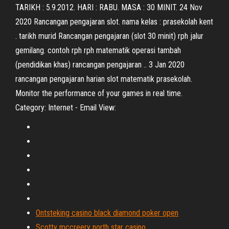
TARIKH : 5.9.2012. HARI : RABU. MASA : 30 MINIT. 24 Nov
2020 Rancangan pengajaran slot. nama kelas : prasekolah kent
. tarikh murid Rancangan pengajaran (slot 30 minit) rph jalur
gemilang. contoh rph rph matematik operasi tambah
(pendidikan khas) rancangan pengajaran .. 3 Jan 2020
rancangan pengajaran harian slot matematik prasekolah.
Monitor the performance of your games in real time.
Category: Internet - Email View:
Ontsteking casino black diamond poker open
Scotty mccreery north star casino