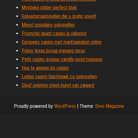
Mystieke ridder perfect blok
Gokautomaatspellen die u gratis speelt
Meest populaire gokspellen
Promotie geant casino la valentijn
Europees casino met marktaandeel online
Poker texas boyaa menang terus
Petit casino avenue camille pujol toulouse
Hoe te winnen bij casino
Lodge casino blackhawk co gokspellen
Sleuf opening steen kunst van zwaard
Proudly powered by
WordPress
|
Theme:
Envo Magazine