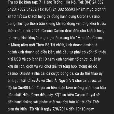
Trụ sở Bộ biên tập: 71 Hàng Trống - Hà Nội. Tel: (84) 24 382
54231/382 54232 Fax: (84) 24 382 55593 Nhằm mục đích tri
ân tới tất cả khách hàng đã đồng hành cùng Corona Casino,
cũng như tạo thêm bầu không khí sôi động và hứng khởi trước
thềm năm mới 2021, Corona Casino đem đến cho khách hàng
chương trình khuyến mại cực lớn mang tên “Mưa tiền Corona
– Mừng năm mới Theo Bộ Tài chính, kinh doanh casino là
ngành kinh doanh có điều kiện, nhà đầu tư phải có vốn tối thiểu
4 tỉ USD và có ít nhất 10 năm kinh nghiệm tổ chức, quản lý
khu du lịch, dịch vụ vui chơi giải trí tổng hợp, trong đó có
casino. One88 là nhà cái cá cược bóng đá, cá độ thể thao uy
tín bậc nhất Châu Âu và Châu Á. Người VN chơi cá cược, cá
độ tại One88 luôn được ưu tiên nhận kèm những phần quà hấp
dẫn nhất Hiểu được điều này, BQT sự kiện Casino Royal sẽ
tiến hành những vật phẩm mới sau đợt bảo trì tới đây. Thời
gian dự kiến : Từ 9h10 ngày 7/8/2014 đến 10h10 ngày