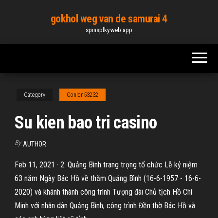
Skip
gokhol weg van de samurai 4
to
spinsplky.web.app
the
content
Category
Conlon53232
Su kien bao tri casino
By
AUTHOR
Feb 11, 2021 · 2. Quảng Bình trang trọng tổ chức Lễ kỷ niệm
63 năm Ngày Bác Hồ về thăm Quảng Bình (16-6-1957 - 16-6-
2020) và khánh thành công trình Tượng đài Chủ tịch Hồ Chí
Minh với nhân dân Quảng Bình, công trình Đền thờ Bác Hồ và