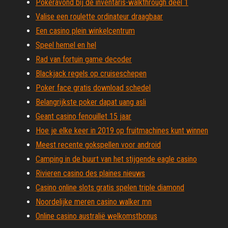
Pokeravond bij de inventaris-walkthrough deel 1
Valise een roulette ordinateur draagbaar
Een casino plein winkelcentrum
Speel hemel en hel
Rad van fortuin game decoder
Blackjack regels op cruiseschepen
Poker face gratis download schedel
Belangrijkste poker dapat uang asli
Geant casino fenouillet 15 jaar
Hoe je elke keer in 2019 op fruitmachines kunt winnen
Meest recente gokspellen voor android
Camping in de buurt van het stijgende eagle casino
Rivieren casino des plaines nieuws
Casino online slots gratis spelen triple diamond
Noordelijke meren casino walker mn
Online casino australië welkomstbonus