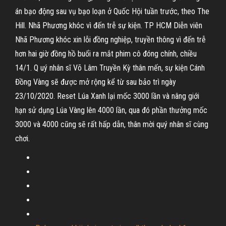
án bạo động sau vụ bạo loạn ở Quốc Hội tuần trước, theo The
Hill. Nhã Phương khóc vì đến trễ sự kiện. TP HCM Diễn viên
Nhã Phương khóc xin lỗi đồng nghiệp, truyền thông vì đến trễ
hơn hai giờ đồng hồ buổi ra mắt phim cô đóng chính, chiều
14/1. Q uý nhân sĩ Võ Lâm Truyền Kỳ thân mến, sự kiện Cánh
Đồng Vàng sẽ được mở rộng kể từ sau bảo trì ngày
23/10/2020. Reset Lúa Xanh lại mốc 3000 lần và nâng giới
hạn sử dụng Lúa Vàng lên 4000 lần, qua đó phần thưởng mốc
3000 và 4000 cũng sẽ rất hấp dẫn, thân mời quý nhân sĩ cùng
chơi.