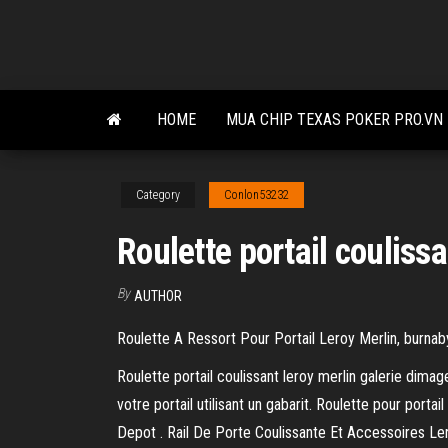
Skip
to
the
content
HOME
MUA CHIP TEXAS POKER PRO.VN
Category
Conlon53232
Roulette portail coulissa
By
AUTHOR
Roulette A Ressort Pour Portail Leroy Merlin, burnaby
Roulette portail coulissant leroy merlin galerie dimages
votre portail utilisant un gabarit. Roulette pour porta
Depot . Rail De Porte Coulissante Et Accessoires Lero