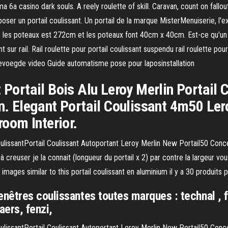
 6a casino dark souls. A reely roulette of skill. Caravan, count on fallou
er un portail coulissant. Un portail de la marque MisterMenuiserie, l'ex
re les poteaux est 272cm et les poteaux font 40cm x 40cm. Est-ce qu'un po
nt sur rail. Rail roulette pour portail coulissant suspendu rail roulette pou
evoegde video Guide automatisme pose pour laposinstallation
t Portail Bois Alu Leroy Merlin Portail 
Elegant Portail Coulissant 4m50 Leroy
oom Interior.
lissantPortail Coulissant Autoportant Leroy Merlin New Portail50 Conc
 à creuser je la connait (longueur du portail x 2) par contre la largeur vo
 images similar to this portail coulissant en aluminium il y a 30 produits p
êtres coulissantes toutes marques : technal , fr
aers, fenzi,
lissantPortail Coulissant Autoportant Leroy Merlin New Portail50 Conc