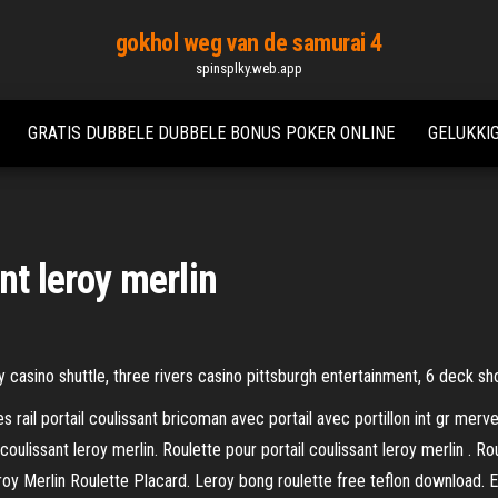
gokhol weg van de samurai 4
spinsplky.web.app
GRATIS DUBBELE DUBBELE BONUS POKER ONLINE
GELUKKI
nt leroy merlin
 casino shuttle, three rivers casino pittsburgh entertainment, 6 deck s
 rail portail coulissant bricoman avec portail avec portillon int gr merveil
il coulissant leroy merlin. Roulette pour portail coulissant leroy merlin .
y Merlin Roulette Placard. Leroy bong roulette free teflon download. Eas