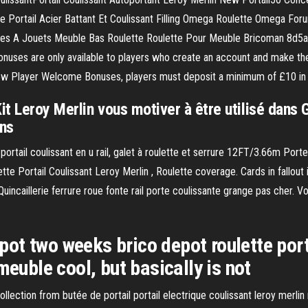
ge Portail Acier Battant Et Coulissant Filling Omega Roulette Omega Fo
res A Jouets Meuble Bas Roulette Roulette Pour Meuble Bricoman 8d5a4
s are only available to players who create an account and make their 
New Player Welcome Bonuses, players must deposit a minimum of £10 in 
it Leroy Merlin vous motiver à être utilisé dans 
ans
ur portail coulissant en u rail, galet à roulette et serrure 12FT/3.66m Po
tte Portail Coulissant Leroy Merlin , Roulette coverage. Cards in fallou
uincaillerie ferrure roue fonte rail porte coulissante grange pas cher. V
depot two weeks brico depot roulette por
meuble cool, but basically is not
llection from butée de portail portail electrique coulissant leroy merlin