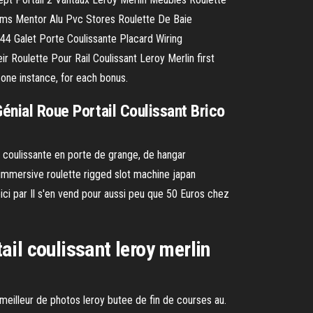
rums Mentor Alu Pvc Stores Roulette De Baie
4 Galet Porte Coulissante Placard Wiring
Roulette Pour Rail Coulissant Leroy Merlin first
one instance, for each bonus.
Génial Roue Portail Coulissant Brico
rte coulissante en porte de grange, de hangar
t immersive roulette rigged slot machine japan
oici par Il s'en vend pour aussi peu que 50 Euros chez
tail coulissant leroy merlin
 meilleur de photos leroy butee de fin de courses au.