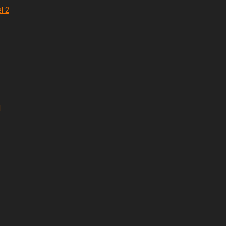
l 2
d